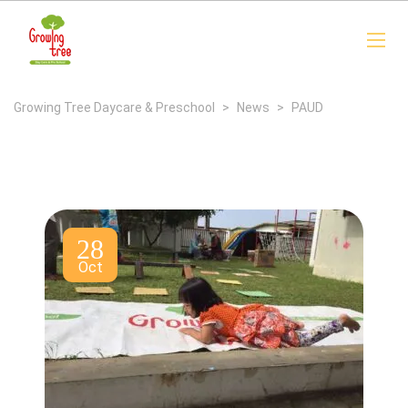
Growing Tree Daycare & Preschool
>
News
>
PAUD
28
Oct